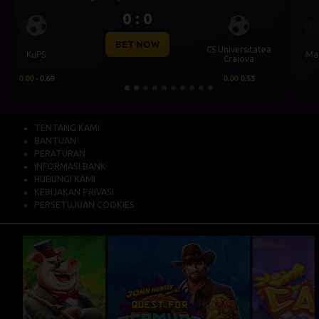
0 : 0
Previous
Ne
BET NOW
Maccabi Tel Aviv (n)
CSKA Sofia
0.25
0.70
-0.25
-0.86
TENTANG KAMI
BANTUAN
PERATURAN
INFORMASI BANK
HUBUNGI KAMI
KEBIJAKAN PRIVASI
PERSETUJUAN COOKIES