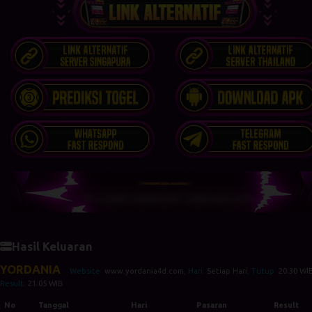
Hasil Keluaran
YORDANIA
Website:
www.yordania4d.com
, Hari:
Setiap Hari
, Tutup:
20:30 WI
Result:
21:05 WIB
No
Tanggal
Hari
Pasaran
Result