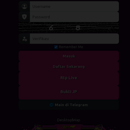
Remember Me
Masuk
Daftar Sekarang
Rtp Live
Bukti JP
Main di Telegram
Desktop
Wap